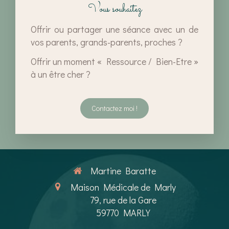
Vous souhaitez
Offrir ou partager une séance avec un de
vos parents, grands-parents, proches ?
Offrir un moment « Ressource / Bien-Etre »
à un être cher ?
Contactez moi !
Martine Baratte
Maison Médicale de Marly
79, rue de la Gare
59770
MARLY