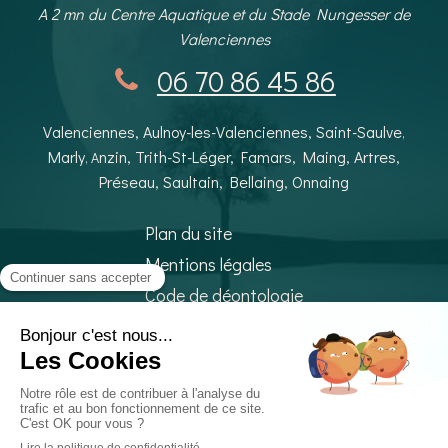
A 2 mn du Centre Aquatique et du Stade Nungesser de
Valenciennes
06 70 86 45 86
Valenciennes, Aulnoy-les-Valenciennes, Saint-Saulve
,
Marly
nzin, Trith-St-Léger, Famars, Maing, Artres,
, A
Préseau, Saultain, Bellaing, Onnaing
Plan du site
Mentions légales
Code de déontologie
©2019 Martine Baratte - Sophrologue
Caycédienne® Valenciennes